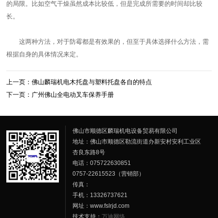
的局限。比如空气干燥虽然成本比较低，但是完成所需要的时间却比较
长。
这两种方法，对于防霉都是有效果的，但至于具体选择什么方法，需
根据自身的具体情况来定。
上一页：佛山麟瑞机电木托盘与塑料托盘各自的特点
下一页：广州佛山全电动叉车保养手册
佛山市顺德区麟瑞机电设备贸易有限公司
地址：佛山市顺德区勒流街道办新安村安利工业区
杏良东路8号
电话：075722630851
0757-22615523（营销部）
传真：
手机：13326737621
网址：www.fslrjd.com
技术支持：
万迪网络